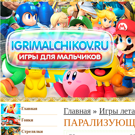
Главная
Главная
»
Игры лета
ПАРАЛИЗУЮЩ
Гонки
Стрелялки