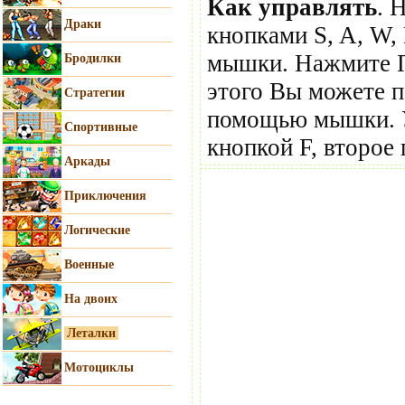
Как управлять
. 
Драки
кнопками S, A, W,
мышки. Нажмите П
Бродилки
этого Вы можете п
Стратегии
помощью мышки. У
Спортивные
кнопкой F, второе
Аркады
Приключения
Логические
Военные
На двоих
Леталки
Мотоциклы