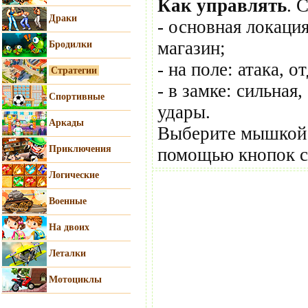
Как управлять
. 
Драки
- основная локация
магазин;
Бродилки
- на поле: атака, 
Стратегии
- в замке: сильная,
Спортивные
удары.
Аркады
Выберите мышкой н
Приключения
помощью кнопок с
Логические
Военные
На двоих
Леталки
Мотоциклы