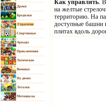
Как управлять
. 
Драки
на желтые стрело
территорию. На па
Бродилки
доступные башни и
Стратегии
плитах вдоль доро
Спортивные
Аркады
Приключения
Логические
Военные
На двоих
Леталки
Мотоциклы