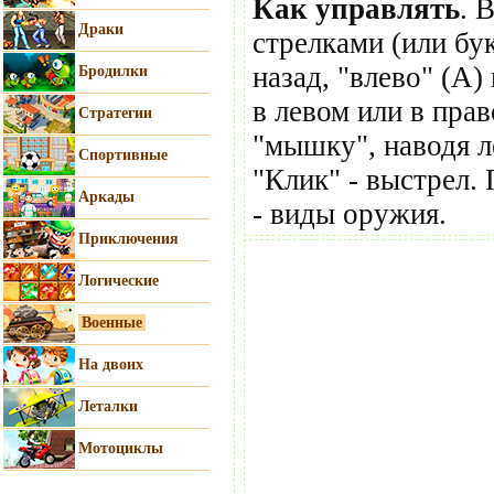
Как управлять
. 
Драки
стрелками (или бук
назад, "влево" (A)
Бродилки
в левом или в пра
Стратегии
"мышку", наводя л
Спортивные
"Клик" - выстрел.
Аркады
- виды оружия.
Приключения
Логические
Военные
На двоих
Леталки
Мотоциклы