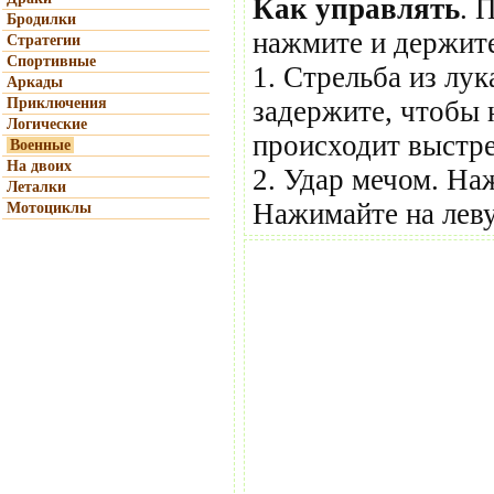
Как управлять
. 
Бродилки
нажмите и держите
Стратегии
Спортивные
1. Стрельба из лу
Аркады
Приключения
задержите, чтобы н
Логические
происходит выстре
Военные
На двоих
2. Удар мечом. На
Леталки
Нажимайте на лев
Мотоциклы