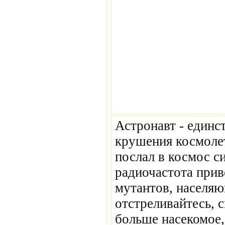
Астронавт - единс
крушения космолет
послал в космос си
радиочастота прив
мутантов, населяю
отстреливайтесь, 
больше насекомое,