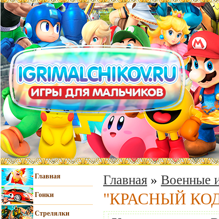
Главная
Главная
»
Военные и
"КРАСНЫЙ КО
Гонки
Стрелялки