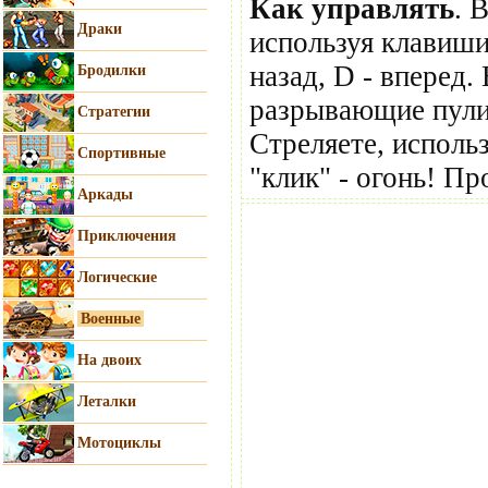
Как управлять
. 
Драки
используя клавиши 
назад, D - вперед.
Бродилки
разрывающие пули,
Стратегии
Стреляете, исполь
Спортивные
"клик" - огонь! Пр
Аркады
Приключения
Логические
Военные
На двоих
Леталки
Мотоциклы