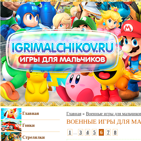
Главная
Главная
»
Военные игры для мальчико
ВОЕННЫЕ ИГРЫ ДЛЯ М
Гонки
1
3
4
5
6
7
8
...
Стрелялки