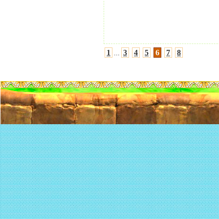
1
3
4
5
6
7
8
...