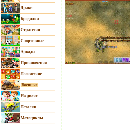
Драки
Бродилки
Стратегии
Спортивные
Аркады
Приключения
Логические
Военные
На двоих
Леталки
Мотоциклы